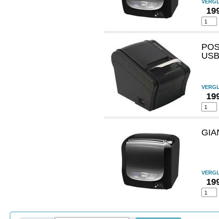
VERGL
19
POS
USB/
VERGL
19
GIA
VERGL
19