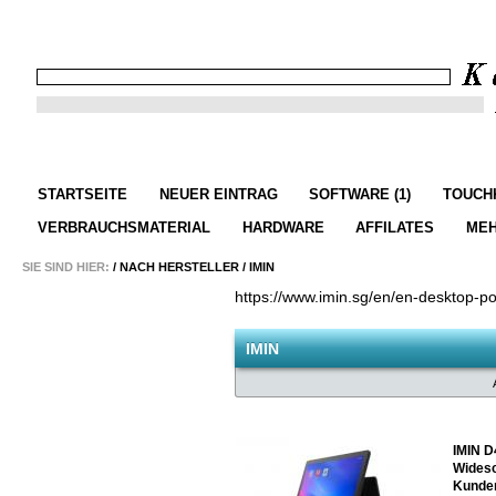
STARTSEITE
NEUER EINTRAG
SOFTWARE (1)
TOUCHK
VERBRAUCHSMATERIAL
HARDWARE
AFFILATES
ME
SIE SIND HIER:
/
NACH HERSTELLER
/
IMIN
https://www.imin.sg/en/en-desktop-po
IMIN
IMIN D
Widesc
Kunde