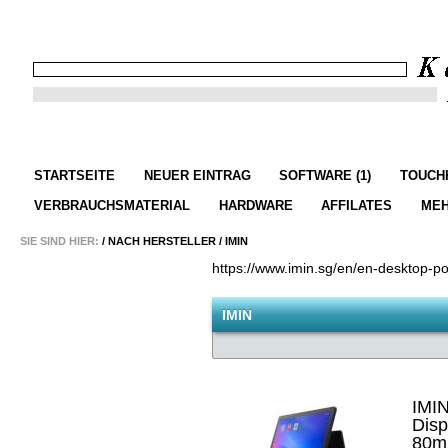
STARTSEITE
NEUER EINTRAG
SOFTWARE (1)
TOUCHK
VERBRAUCHSMATERIAL
HARDWARE
AFFILATES
ME
SIE SIND HIER:
/
NACH HERSTELLER
/
IMIN
https://www.imin.sg/en/en-desktop-po
IMIN
IMIN
Disp
80m