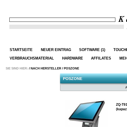
STARTSEITE
NEUER EINTRAG
SOFTWARE (1)
TOUCHK
VERBRAUCHSMATERIAL
HARDWARE
AFFILATES
ME
SIE SIND HIER:
/
NACH HERSTELLER
/
POSZONE
POSZONE
ZQ-T91
(kapazi